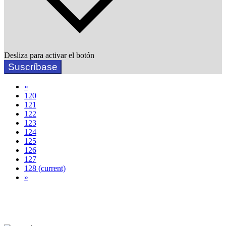
Desliza para activar el botón
Suscríbase
«
120
121
122
123
124
125
126
127
128
(current)
»