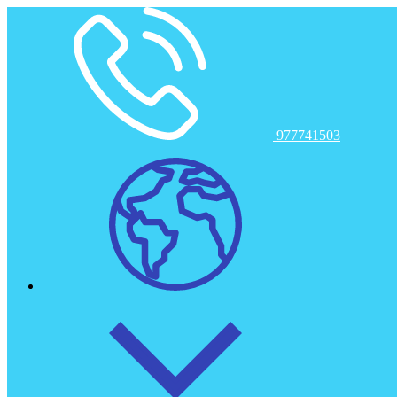
Toggle navigation
Inicio
977741503