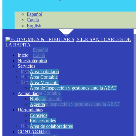
Español
Català
English
Español
Inicio
Català
Nuestro equipo
English
Servicios
Inicio
Área Tributaria
Nuestro equipo
Área Contable
Servicios
Área Mercantil
Área Tributaria
Área de Inspección y gestiones ante la AEAT
Área Contable
Actualidad
Área Mercantil
Noticias
Área de Inspección y gestiones ante la AEAT
Agenda
Actualidad
Herramientas
Noticias
Consejos
Agenda
Enlaces útiles
Herramientas
Área de colaboradores
Consejos
CONTACTO