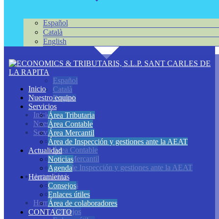
Español
Català
English
Español
Inicio
Català
Nuestro equipo
English
Servicios
Inicio
Área Tributaria
Nuestro equipo
Área Contable
Servicios
Área Mercantil
Área Tributaria
Área de Inspección y gestiones ante la AEAT
Área Contable
Actualidad
Área Mercantil
Noticias
Área de Inspección y gestiones ante la AEAT
Agenda
Actualidad
Herramientas
Noticias
Consejos
Agenda
Enlaces útiles
Herramientas
Área de colaboradores
Consejos
CONTACTO