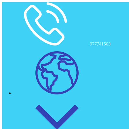
Toggle navigation
Inicio
977741503