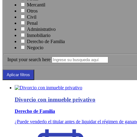
Mercantil
Otros
Civil
Penal
Administrativo
Inmobiliario
Derecho de Familia
Negocio
Input your search here
Divorcio con inmueble privativo
Derecho de Familia
¿Puede venderlo el titular antes de liquidar el régimen de ganan