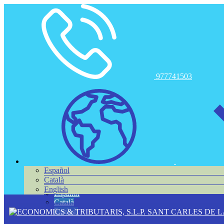
Toggle navigation
977741503
Español
Català
English
Español
Català
English