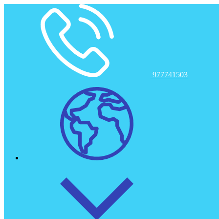
Toggle navigation
Inici
977741503