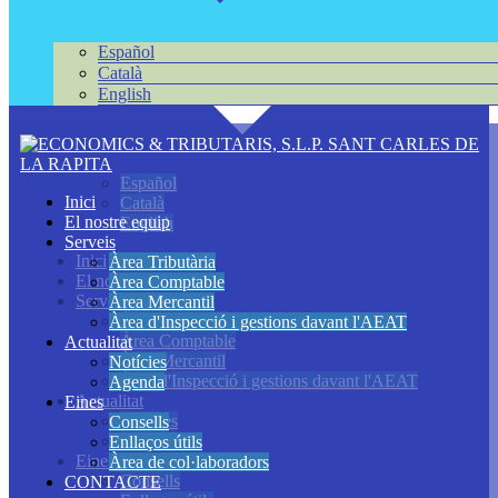
Español
Català
English
Español
Inici
Català
El nostre equip
English
Serveis
Inici
Àrea Tributària
El nostre equip
Àrea Comptable
Serveis
Àrea Mercantil
Àrea Tributària
Àrea d'Inspecció i gestions davant l'AEAT
Àrea Comptable
Actualitat
Àrea Mercantil
Notícies
Àrea d'Inspecció i gestions davant l'AEAT
Agenda
Actualitat
Eines
Notícies
Consells
Agenda
Enllaços útils
Eines
Àrea de col·laboradors
Consells
CONTACTE